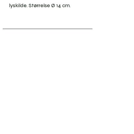
lyskilde. Størrelse Ø 14 cm.
Vedligeholdelse
Returneringer
Forsendelse
Ringstørrelser
Ofte stillede spørgsmål