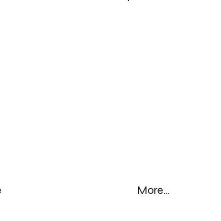
Log ind
e
More...