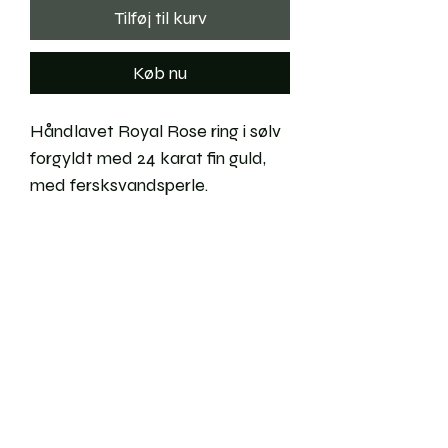
Tilføj til kurv
Køb nu
Håndlavet Royal Rose ring i sølv
forgyldt med 24 karat fin guld,
med fersksvandsperle.
Vedligeholdelse
Returneringer
Forsendelse
Ringstørrelser
Ofte stillede spørgsmål