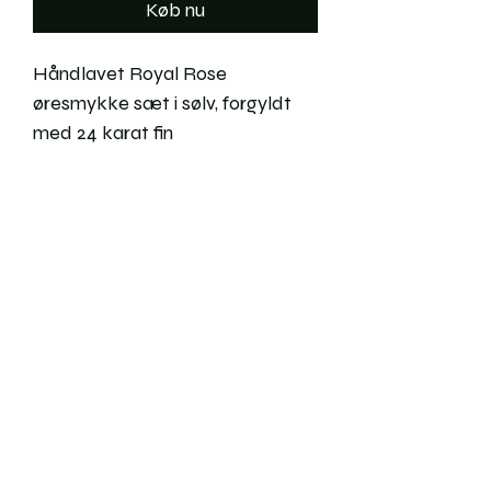
Køb nu
Håndlavet Royal Rose
øresmykke sæt i sølv, forgyldt
med 24 karat fin
guld og fersksvandsperle.
Vedligeholdelse
Returneringer
Forsendelse
Ringstørrelser
Ofte stillede spørgsmål